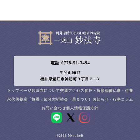
電話 0778-51-3494
〒916-0017
福井県鯖江市神明町３丁目２−３
トップページ
妙法寺について
交通アクセス
参拝・祈願
葬儀
仏事・供養
永代供養廟「桜香」
節分大祈祷会（星まつり）
お知らせ・行事
コラム
お問い合わせ
個人情報保護方針
LINE
©2026 Myouhoji