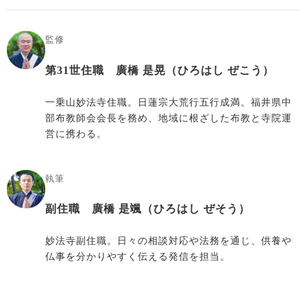
監修
第31世住職 廣橋 是晃（ひろはし ぜこう）
一乗山妙法寺住職。日蓮宗大荒行五行成満。福井県中
部布教師会会長を務め、地域に根ざした布教と寺院運
営に携わる。
執筆
副住職 廣橋 是颯（ひろはし ぜそう）
妙法寺副住職。日々の相談対応や法務を通じ、供養や
仏事を分かりやすく伝える発信を担当。