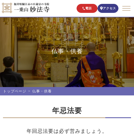
電話
アクセス
仏事・供養
トップページ
仏事・供養
年忌法要
年回忌法要は必ず営みましょう。