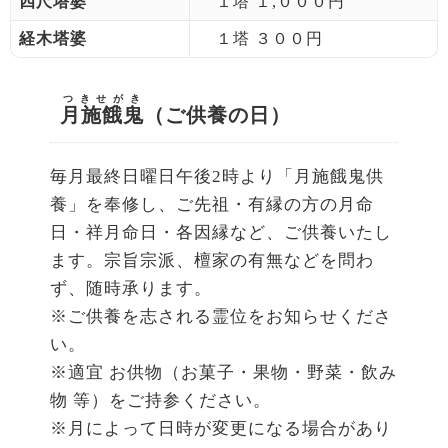
四尺塔婆
１塔 １,０００円
経木塔婆
１塔 ３００円
つきせがき
月施餓鬼
（ご供養の日）
毎月最終日曜日午後2時より「月施餓鬼供
養」を奉修し、ご先祖・有縁の方の月命
日・祥月命日・各因縁など、ご供養いたし
ます。宗旨宗派、檀家の有無などを問わ
ず、随時承ります。
※ご供養を志される霊位をお知らせくださ
い。
※適宜 お供物（お菓子・果物・野菜・飲み
物 等）をご持参ください。
※月によって日時が変更になる場合があり