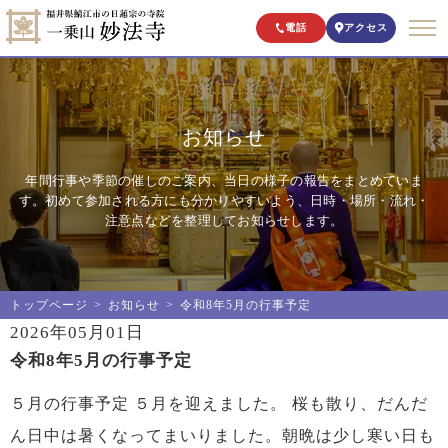
電話
アクセス
お知らせ
年間行事や季節の催しのご案内、当日の様子の報告をまとめていま
す。初めて参加される方にも分かりやすいよう、日時・場所・流れ・
注意点などを整理してお知らせします。
トップページ
お知らせ
令和8年5月の行事予定
2026年05月01日
令和8年5月の行事予定
５月の行事予定 ５月を迎えました。 桜も散り、だんだ
ん日中は暑くなってまいりました。朝晩は少し寒い日も