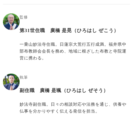
監修
第31世住職 廣橋 是晃（ひろはし ぜこう）
一乗山妙法寺住職。日蓮宗大荒行五行成満。福井県中
部布教師会会長を務め、地域に根ざした布教と寺院運
営に携わる。
執筆
副住職 廣橋 是颯（ひろはし ぜそう）
妙法寺副住職。日々の相談対応や法務を通じ、供養や
仏事を分かりやすく伝える発信を担当。