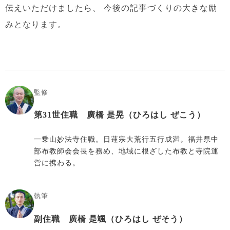
伝えいただけましたら、
今後の記事づくりの大きな励
みとなります。
監修
第31世住職 廣橋 是晃（ひろはし ぜこう）
一乗山妙法寺住職。日蓮宗大荒行五行成満。福井県中
部布教師会会長を務め、地域に根ざした布教と寺院運
営に携わる。
執筆
副住職 廣橋 是颯（ひろはし ぜそう）