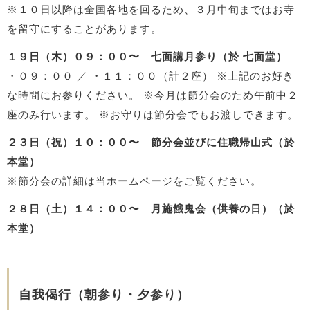
※１０日以降は全国各地を回るため、３月中旬まではお寺
を留守にすることがあります。
１９日（木）０９：００〜 七面講月参り（於 七面堂）
・０９：００ ／ ・１１：００（計２座）
※上記のお好き
な時間にお参りください。
※今月は節分会のため午前中２
座のみ行います。
※お守りは節分会でもお渡しできます。
２３日（祝）１０：００〜 節分会並びに住職帰山式（於
本堂）
※節分会の詳細は当ホームページをご覧ください。
２８日（土）１４：００〜 月施餓鬼会（供養の日）（於
本堂）
自我偈行（朝参り・夕参り）