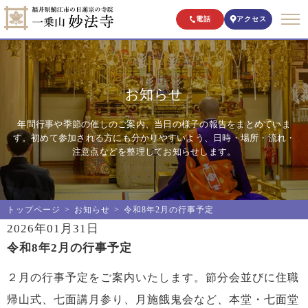
電話
アクセス
お知らせ
年間行事や季節の催しのご案内、当日の様子の報告をまとめていま
す。初めて参加される方にも分かりやすいよう、日時・場所・流れ・
注意点などを整理してお知らせします。
トップページ
お知らせ
令和8年2月の行事予定
2026年01月31日
令和8年2月の行事予定
２月の行事予定をご案内いたします。節分会並びに住職
帰山式、七面講月参り、月施餓鬼会など、本堂・七面堂