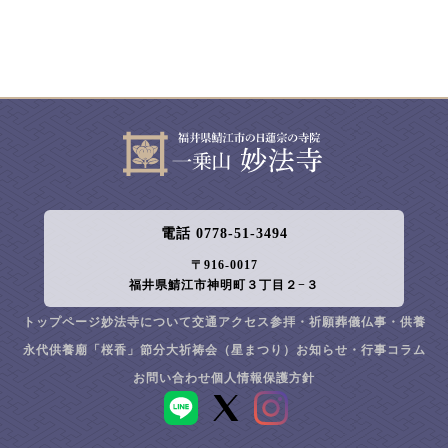
電話 0778-51-3494
〒916-0017
福井県鯖江市神明町３丁目２−３
トップページ
妙法寺について
交通アクセス
参拝・祈願
葬儀
仏事・供養
永代供養廟「桜香」
節分大祈祷会（星まつり）
お知らせ・行事
コラム
お問い合わせ
個人情報保護方針
LINE