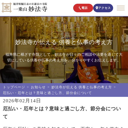
電話
アクセス
妙法寺が伝える 供養と仏事の考え方
福井県に根ざす寺院として、妙法寺が日々のご相談や法要を通じて大
切にしている供養や仏事の考え方を、分かりやすくお伝えします。
トップページ
お知らせ
妙法寺が伝える 供養と仏事の考え方
厄払い・厄年とは？意味と過ごし方、節分会について
2026年02月14日
厄払い・厄年とは？意味と過ごし方、節分会につい
て