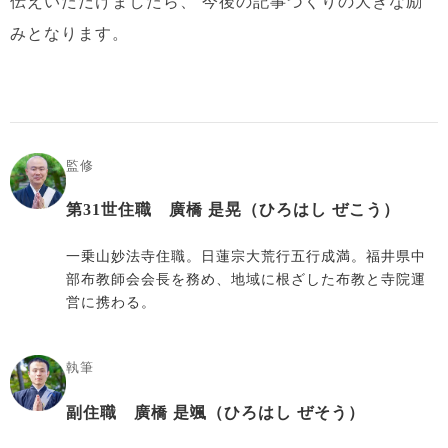
伝えいただけましたら、
今後の記事づくりの大きな励
みとなります。
監修
第31世住職 廣橋 是晃（ひろはし ぜこう）
一乗山妙法寺住職。日蓮宗大荒行五行成満。福井県中
部布教師会会長を務め、地域に根ざした布教と寺院運
営に携わる。
執筆
副住職 廣橋 是颯（ひろはし ぜそう）