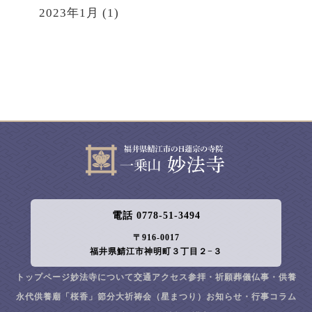
2023年1月
(1)
電話 0778-51-3494
〒916-0017
福井県鯖江市神明町３丁目２−３
トップページ
妙法寺について
交通アクセス
参拝・祈願
葬儀
仏事・供養
永代供養廟「桜香」
節分大祈祷会（星まつり）
お知らせ・行事
コラム