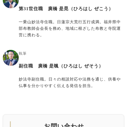
第31世住職 廣橋 是晃（ひろはし ぜこう）
一乗山妙法寺住職。日蓮宗大荒行五行成満。福井県中
部布教師会会長を務め、地域に根ざした布教と寺院運
営に携わる。
執筆
副住職 廣橋 是颯（ひろはし ぜそう）
妙法寺副住職。日々の相談対応や法務を通じ、供養や
仏事を分かりやすく伝える発信を担当。
お問い合わせ