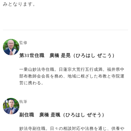
みとなります。
監修
第31世住職 廣橋 是晃（ひろはし ぜこう）
一乗山妙法寺住職。日蓮宗大荒行五行成満。福井県中
部布教師会会長を務め、地域に根ざした布教と寺院運
営に携わる。
執筆
副住職 廣橋 是颯（ひろはし ぜそう）
妙法寺副住職。日々の相談対応や法務を通じ、供養や