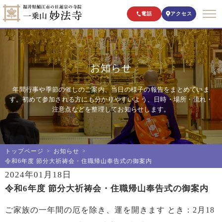
電話
アクセス
お知らせ
年間行事や季節の催しのご案内、当日の様子の報告をまとめていま
す。初めて参加される方にも分かりやすいよう、日時・場所・流れ・
注意点などを整理してお知らせします。
トップページ
お知らせ
令和6年度 節分大祈祷会・住職帰山奉告式の御案内
2024年01月18日
令和6年度 節分大祈祷会・住職帰山奉告式の御案内
ご家族の一年間の厄を除き、運を開きます とき：2月18