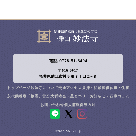
電話 0778-51-3494
〒916-0017
福井県鯖江市神明町３丁目２−３
トップページ
妙法寺について
交通アクセス
参拝・祈願
葬儀
仏事・供養
永代供養廟「桜香」
節分大祈祷会（星まつり）
お知らせ・行事
コラム
お問い合わせ
個人情報保護方針
LINE
©2026 Myouhoji