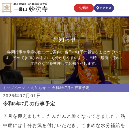
電話
アクセス
お知らせ
年間行事や季節の催しのご案内、当日の様子の報告をまとめていま
す。初めて参加される方にも分かりやすいよう、日時・場所・流れ・
注意点などを整理してお知らせします。
トップページ
お知らせ
令和8年7月の行事予定
2026年07月01日
令和8年7月の行事予定
７月を迎えました。だんだんと暑くなってきました。熱
中症には十分お気を付けいただき、こまめな水分補給を