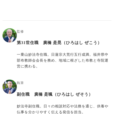
監修
第31世住職 廣橋 是晃（ひろはし ぜこう）
一乗山妙法寺住職。日蓮宗大荒行五行成満。福井県中
部布教師会会長を務め、地域に根ざした布教と寺院運
営に携わる。
執筆
副住職 廣橋 是颯（ひろはし ぜそう）
妙法寺副住職。日々の相談対応や法務を通じ、供養や
仏事を分かりやすく伝える発信を担当。