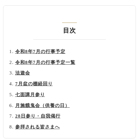
目次
令和8年7月の行事予定
令和8年7月の行事予定一覧
法遊会
7月盆の棚経回り
七面講月参り
月施餓鬼会（供養の日）
28日参り・自我偈行
参拝される皆さまへ