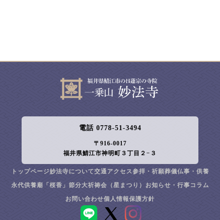
電話 0778-51-3494
〒916-0017
福井県鯖江市神明町３丁目２−３
トップページ
妙法寺について
交通アクセス
参拝・祈願
葬儀
仏事・供養
永代供養廟「桜香」
節分大祈祷会（星まつり）
お知らせ・行事
コラム
お問い合わせ
個人情報保護方針
LINE