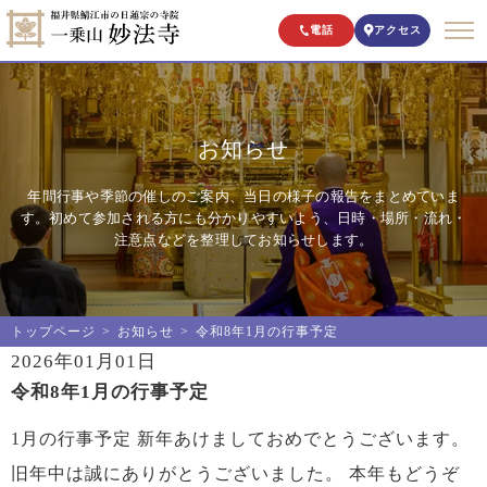
電話
アクセス
お知らせ
年間行事や季節の催しのご案内、当日の様子の報告をまとめていま
す。初めて参加される方にも分かりやすいよう、日時・場所・流れ・
注意点などを整理してお知らせします。
トップページ
お知らせ
令和8年1月の行事予定
2026年01月01日
令和8年1月の行事予定
1月の行事予定 新年あけましておめでとうございます。
旧年中は誠にありがとうございました。 本年もどうぞ