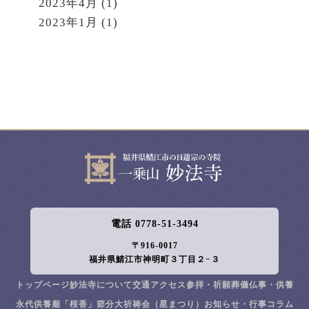
2023年4月
(1)
2023年1月
(1)
電話 0778-51-3494
〒916-0017
福井県鯖江市神明町３丁目２−３
トップページ
妙法寺について
交通アクセス
参拝・祈願
葬儀
仏事・供養
永代供養廟「桜香」
節分大祈祷会（星まつり）
お知らせ・行事
コラム