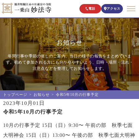
電話
アクセス
お知らせ
年間行事や季節の催しのご案内、当日の様子の報告をまとめていま
す。初めて参加される方にも分かりやすいよう、日時・場所・流れ・
注意点などを整理してお知らせします。
トップページ
お知らせ
令和5年10月の行事予定
2023年10月01日
令和5年10月の行事予定
10月の行事予定 15日（日）9:30〜 午前の部 秋季七面
大明神会 15日（日）13:00〜 午後の部 秋季七面大明神